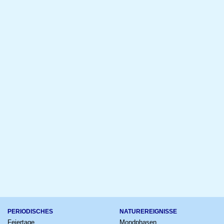
PERIODISCHES
NATUREREIGNISSE
Feiertage
Mondphasen