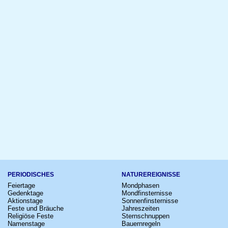
PERIODISCHES
NATUREREIGNISSE
Feiertage
Mondphasen
Gedenktage
Mondfinsternisse
Aktionstage
Sonnenfinsternisse
Feste und Bräuche
Jahreszeiten
Religiöse Feste
Sternschnuppen
Namenstage
Bauernregeln