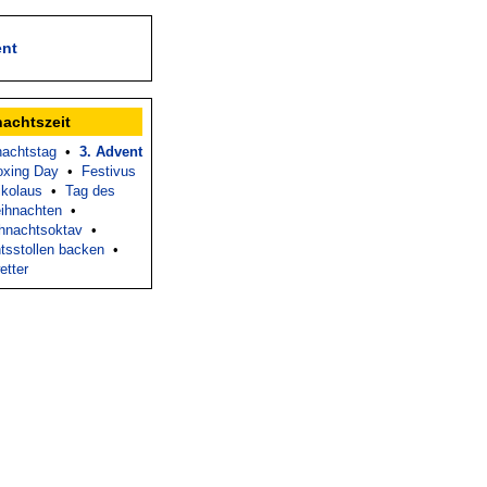
ent
nachtszeit
nachtstag
•
3. Advent
oxing Day
•
Festivus
ikolaus
•
Tag des
ihnachten
•
hnachtsoktav
•
tsstollen backen
•
etter