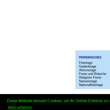
PERIODISCHES
Feiertage
Gedenktage
Aktionstage
Feste und Bräuche
Religiöse Feste
Namenstage
Nationalfeiertage
Startseit
Diese Website benutzt Cookies, um Ihr Online-Erlebnis zu 
Mehr erfahren