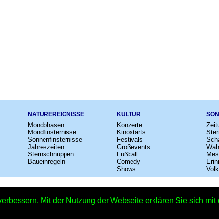
NATUREREIGNISSE
KULTUR
SON
Mondphasen
Konzerte
Zeit
Mondfinsternisse
Kinostarts
Ster
Sonnenfinsternisse
Festivals
Scha
Jahreszeiten
Großevents
Wah
Sternschnuppen
Fußball
Mes
Bauernregeln
Comedy
Erin
Shows
Volk
e
–
Kalender
–
Lexikon
–
App
–
Sitemap
–
Impressum
–
Datenschutzhinweis
verbessern. Mit der Nutzung der Webseite erklären Sie sich mi
3. Advent 2027 - 12.12.2027 – Copyright © 2026 Kleiner Kalender