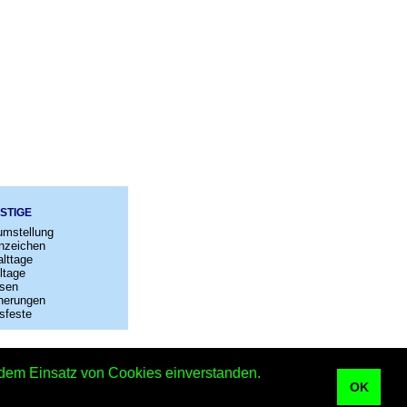
STIGE
umstellung
nzeichen
lttage
ltage
sen
nerungen
sfeste
–
Kontakt
t dem Einsatz von Cookies einverstanden.
OK