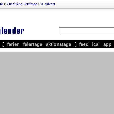
te
>
Christliche Feiertage
>
3. Advent
ferien
feiertage
aktionstage
feed
ical
app