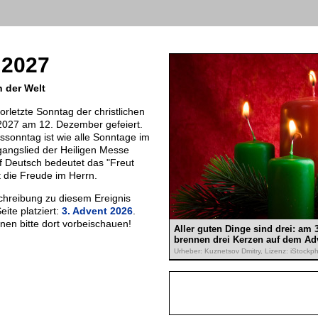
 2027
n der Welt
vorletzte Sonntag der christlichen
 2027 am 12. Dezember gefeiert.
tssonntag ist wie alle Sonntage im
angslied der Heiligen Messe
f Deutsch bedeutet das "Freut
t die Freude im Herrn.
chreibung zu diesem Ereignis
eite platziert:
3. Advent 2026
.
onen bitte dort vorbeischauen!
Aller guten Dinge sind drei: am
brennen drei Kerzen auf dem Ad
Urheber: Kuznetsov Dmitry, Lizenz: iStockp