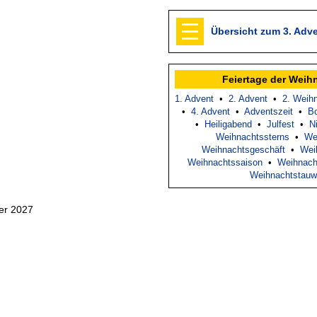
Übersicht zum 3. Adv
Feiertage der Weih
1. Advent
•
2. Advent
•
2. Weih
•
4. Advent
•
Adventszeit
•
B
•
Heiligabend
•
Julfest
•
N
Weihnachtssterns
•
We
Weihnachtsgeschäft
•
Wei
Weihnachtssaison
•
Weihnach
Weihnachtstauw
er 2027