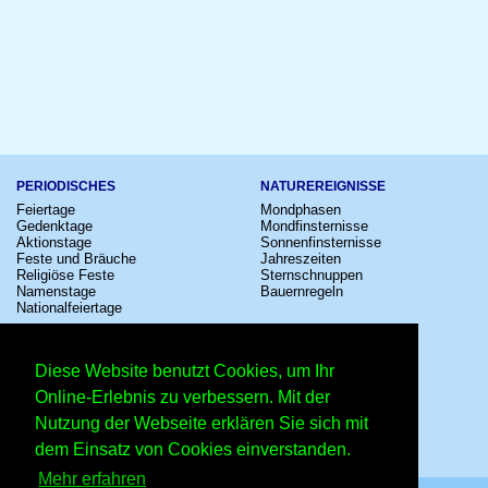
PERIODISCHES
NATUREREIGNISSE
Feiertage
Mondphasen
Gedenktage
Mondfinsternisse
Aktionstage
Sonnenfinsternisse
Feste und Bräuche
Jahreszeiten
Religiöse Feste
Sternschnuppen
Namenstage
Bauernregeln
Nationalfeiertage
KULTUR
SONSTIGE
Konzerte
Zeitumstellung
Diese Website benutzt Cookies, um Ihr
Kinostarts
Sternzeichen
Festivals
Schalttage
Online-Erlebnis zu verbessern. Mit der
Großevents
Wahltage
Nutzung der Webseite erklären Sie sich mit
Fußball
Messen
Comedy
Erinnerungen
dem Einsatz von Cookies einverstanden.
Shows
Volksfeste
Mehr erfahren