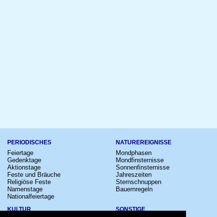
PERIODISCHES
NATUREREIGNISSE
Feiertage
Mondphasen
Gedenktage
Mondfinsternisse
Aktionstage
Sonnenfinsternisse
Feste und Bräuche
Jahreszeiten
Religiöse Feste
Sternschnuppen
Namenstage
Bauernregeln
Nationalfeiertage
KULTUR
SONSTIGE