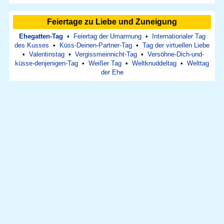
Feiertage zu Liebe und Zuneigung
Ehegatten-Tag
•
Feiertag der Umarmung
•
Internationaler Tag
des Kusses
•
Küss-Deinen-Partner-Tag
•
Tag der virtuellen Liebe
•
Valentinstag
•
Vergissmeinnicht-Tag
•
Versöhne-Dich-und-
küsse-denjenigen-Tag
•
Weißer Tag
•
Weltknuddeltag
•
Welttag
der Ehe