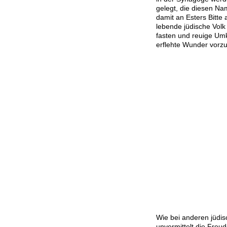
gelegt, die diesen N
damit an Esters Bitte
lebende jüdische Volk 
fasten und reuige Umk
erflehte Wunder vorzu
Wie bei anderen jüdi
unvermittelt die Freu