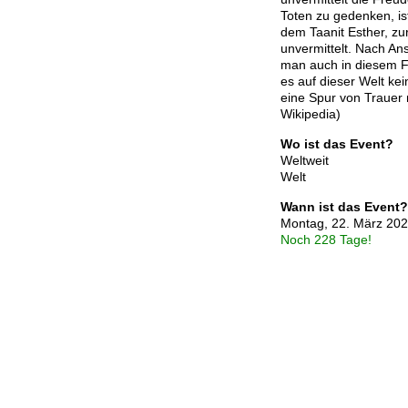
Toten zu gedenken, i
dem Taanit Esther, zu
unvermittelt. Nach Ans
man auch in diesem Fa
es auf dieser Welt kein
eine Spur von Trauer m
Wikipedia)
Wo ist das Event?
Weltweit
Welt
Wann ist das Event?
Montag, 22. März 20
Noch 228 Tage!