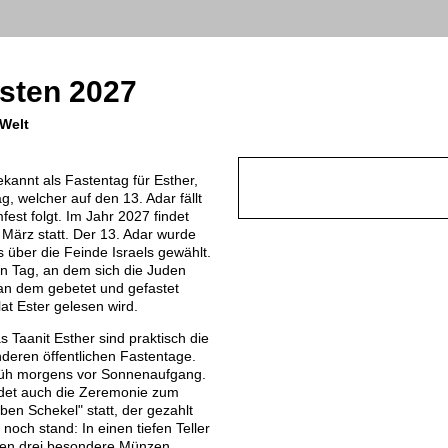
sten 2027
 Welt
ekannt als Fastentag für Esther,
ag, welcher auf den 13. Adar fällt
est folgt. Im Jahr 2027 findet
März statt. Der 13. Adar wurde
s über die Feinde Israels gewählt.
n Tag, an dem sich die Juden
an dem gebetet und gefastet
at Ester gelesen wird.
as Taanit Esther sind praktisch die
nderen öffentlichen Fastentage.
rüh morgens vor Sonnenaufgang.
det auch die Zeremonie zum
en Schekel" statt, der gezahlt
noch stand: In einen tiefen Teller
den drei besondere Münzen