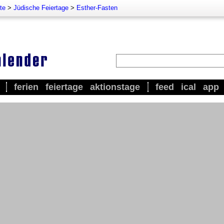
te
>
Jüdische Feiertage
>
Esther-Fasten
ferien
feiertage
aktionstage
feed
ical
app