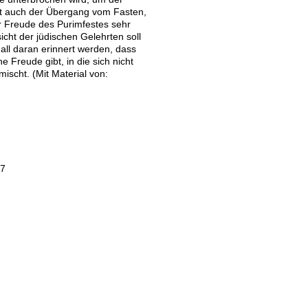
st auch der Übergang vom Fasten,
r Freude des Purimfestes sehr
icht der jüdischen Gelehrten soll
ll daran erinnert werden, dass
e Freude gibt, in die sich nicht
ischt. (Mit Material von:
27