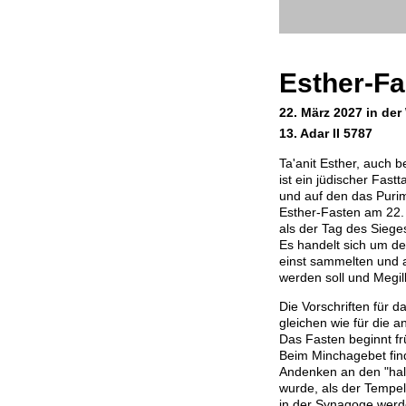
Esther-Fa
22. März 2027 in der
13. Adar II 5787
Ta'anit Esther, auch b
ist ein jüdischer Fastt
und auf den das Purimf
Esther-Fasten am 22. 
als der Tag des Siege
Es handelt sich um de
einst sammelten und 
werden soll und Megill
Die Vorschriften für d
gleichen wie für die a
Das Fasten beginnt f
Beim Minchagebet fin
Andenken an den "halb
wurde, als der Tempel 
in der Synagoge wer