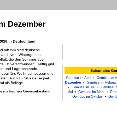
m Dezember
 2026 in Deutschland
nd mit ihm sind deutsche
e auch vom Wintergemüse
elfalt, die den Sommer über
e, ist verschwunden. Hälftig gibt
se und Lagerbestände.
Saisonales G
 ideal fürs Weihnachtsessen und
Gemüse im April
•
Gemüse im A
sten. Auch zu Silvester eignet
Dezember
•
Gemüse im Februar
al als Beilage.
•
Gemüse im Juli
•
Gemüse im
iesem frischen Gemüsebestand:
Mai
•
Gemüse im März
•
Gem
Gemüse im Oktober
•
Gemü