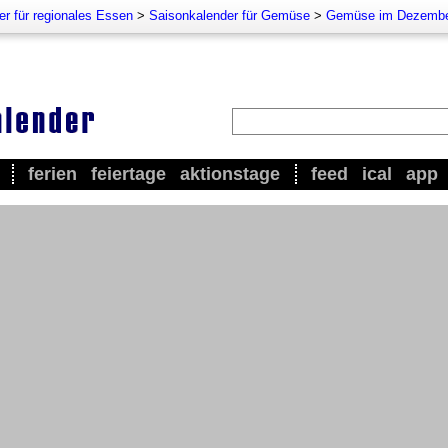
r für regionales Essen
>
Saisonkalender für Gemüse
>
Gemüse im Dezemb
ferien
feiertage
aktionstage
feed
ical
app