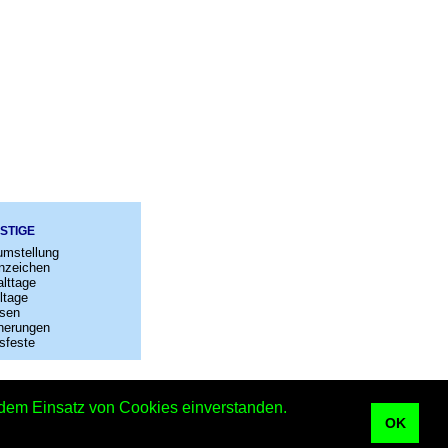
STIGE
umstellung
nzeichen
lttage
ltage
sen
nerungen
sfeste
–
Kontakt
t dem Einsatz von Cookies einverstanden.
OK