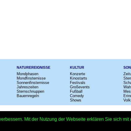
NATUREREIGNISSE
KULTUR
SON
Mondphasen
Konzerte
Zeit
Mondfinsternisse
Kinostarts
Ster
Sonnenfinsternisse
Festivals
Scha
Jahreszeiten
Großevents
Wah
Sternschnuppen
Fußball
Mes
Bauernregeln
Comedy
Erin
Shows
Volk
e
–
Kalender
–
Lexikon
–
App
–
Sitemap
–
Impressum
–
Datenschutzhinweis
verbessern. Mit der Nutzung der Webseite erklären Sie sich mi
Jakobstag 2027 - 25.07.2027 – Copyright © 2026 Kleiner Kalender