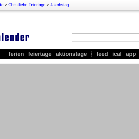
te
>
Christliche Feiertage
>
Jakobstag
ferien
feiertage
aktionstage
feed
ical
app