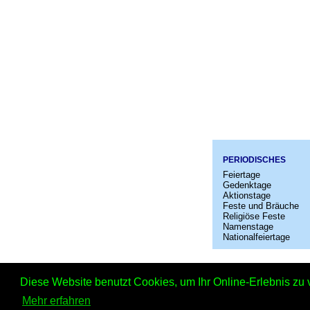
PERIODISCHES
Feiertage
Gedenktage
Aktionstage
Feste und Bräuche
Religiöse Feste
Namenstage
Nationalfeiertage
Startseit
Diese Website benutzt Cookies, um Ihr Online-Erlebnis zu 
Mehr erfahren