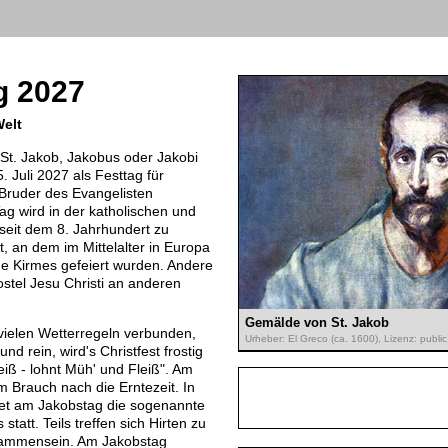
g 2027
Welt
St. Jakob, Jakobus oder Jakobi
. Juli 2027 als Festtag für
Bruder des Evangelisten
ag wird in der katholischen und
seit dem 8. Jahrhundert zu
, an dem im Mittelalter in Europa
ine Kirmes gefeiert wurden. Andere
ostel Jesu Christi an anderen
Gemälde von St. Jakob
 vielen Wetterregeln verbunden,
Urheber: El Greco (ca. 1600), Lizenz: publi
und rein, wird's Christfest frostig
eiß - lohnt Müh' und Fleiß". Am
 Brauch nach die Erntezeit. In
det am Jakobstag die sogenannte
tatt. Teils treffen sich Hirten zu
sammensein. Am Jakobstag