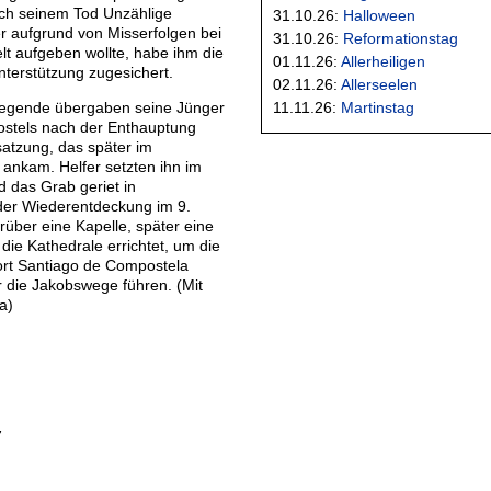
ch seinem Tod Unzählige
31.10.26:
Halloween
r aufgrund von Misserfolgen bei
31.10.26:
Reformationstag
elt aufgeben wollte, habe ihm die
01.11.26:
Allerheiligen
nterstützung zugesichert.
02.11.26:
Allerseelen
Legende übergaben seine Jünger
11.11.26:
Martinstag
stels nach der Enthauptung
atzung, das später im
ankam. Helfer setzten ihn im
 das Grab geriet in
der Wiederentdeckung im 9.
über eine Kapelle, später eine
 die Kathedrale errichtet, um die
ort Santiago de Compostela
r die Jakobswege führen. (Mit
a)
7