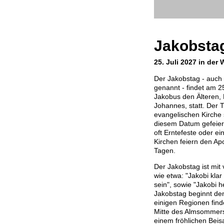
Jakobsta
25. Juli 2027 in der 
Der Jakobstag - auch 
genannt - findet am 25
Jakobus den Älteren, 
Johannes, statt. Der T
evangelischen Kirche 
diesem Datum gefeiert
oft Erntefeste oder e
Kirchen feiern den Ap
Tagen.
Der Jakobstag ist mit
wie etwa: "Jakobi klar 
sein", sowie "Jakobi h
Jakobstag beginnt dem
einigen Regionen fin
Mitte des Almsommers s
einem fröhlichen Bei