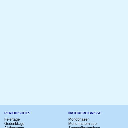
PERIODISCHES
NATUREREIGNISSE
Feiertage
Mondphasen
Gedenktage
Mondfinsternisse
Aktionstage
Sonnenfinsternisse