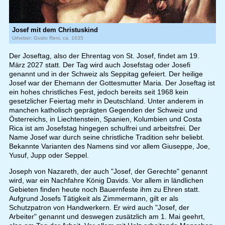
Josef mit dem Christuskind
Urheber: Guido Reni, ca. 1635
Der Joseftag, also der Ehrentag von St. Josef, findet am 19.
März 2027 statt. Der Tag wird auch Josefstag oder Josefi
genannt und in der Schweiz als Seppitag gefeiert. Der heilige
Josef war der Ehemann der Gottesmutter Maria. Der Joseftag ist
ein hohes christliches Fest, jedoch bereits seit 1968 kein
gesetzlicher Feiertag mehr in Deutschland. Unter anderem in
manchen katholisch geprägten Gegenden der Schweiz und
Österreichs, in Liechtenstein, Spanien, Kolumbien und Costa
Rica ist am Josefstag hingegen schulfrei und arbeitsfrei. Der
Name Josef war durch seine christliche Tradition sehr beliebt.
Bekannte Varianten des Namens sind vor allem Giuseppe, Joe,
Yusuf, Jupp oder Seppel.
Joseph von Nazareth, der auch "Josef, der Gerechte" genannt
wird, war ein Nachfahre König Davids. Vor allem in ländlichen
Gebieten finden heute noch Bauernfeste ihm zu Ehren statt.
Aufgrund Josefs Tätigkeit als Zimmermann, gilt er als
Schutzpatron von Handwerkern. Er wird auch "Josef, der
Arbeiter" genannt und deswegen zusätzlich am 1. Mai geehrt,