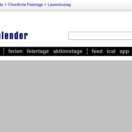
te
>
Christliche Feiertage
>
Laurentiustag
ferien
feiertage
aktionstage
feed
ical
app