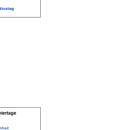
tiustag
eiertage
nheit