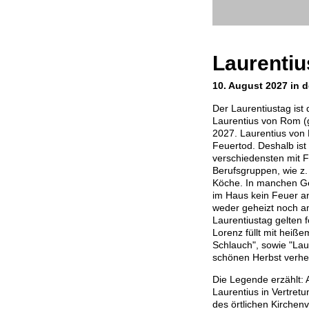
Laurentiu
10. August 2027 in d
Der Laurentiustag ist
Laurentius von Rom (
2027. Laurentius von 
Feuertod. Deshalb ist
verschiedensten mit F
Berufsgruppen, wie z.
Köche. In manchen G
im Haus kein Feuer a
weder geheizt noch a
Laurentiustag gelten 
Lorenz füllt mit hei
Schlauch", sowie "Lau
schönen Herbst verhei
Die Legende erzählt: 
Laurentius in Vertret
des örtlichen Kirche