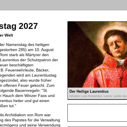
stag 2027
er Welt
 der Namenstag des heiligen
gestorben 285) am 10. August
Rom starb als Märtyrer den
 Laurentius der Schutzpatron der
euer beschäftigten
 B. Feuerwehrleute, Bäcker,
egenden wird am Laurentiustag
ngezündet, also wurde früher
m offenen Feuer gekocht. Zum
folgende Bauernregeln: "St.
Der Heilige Laurentius
ßem Hauch dem Winzer Fass und
Urheber: Luis Fernández, Lizenz: public do
rentius heiter und gut einen
ßen tut."
Als Archidiakon von Rom war
ung des Papstes für die Verwaltung
nvermögens und seine Verwendung