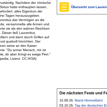
zuständig. Nachdem der römische
 Sixtus hatte enthaupten lassen,
Übersicht zum Lauren
efordert, alles Eigentum der
 drei Tagen herauszugeben.
aurentius das Vermögen an die
nde, versammelte alle Armen und
erte sie als den wahren Reichtum
. Dieser ließ Laurentius
tern und dann durch Grillen auf
ost qualvoll hinrichten. Der
aren seine an den Kaiser
orte: "Du armer Mensch, mir ist
e, dir aber bringt es ewige Pein."
kipedia, Lizenz: CC-A/SA)
Die nächsten Feste und F
15.08.26:
Mariä Himmelfahrt
03.10.26:
Tag der deutschen Ei