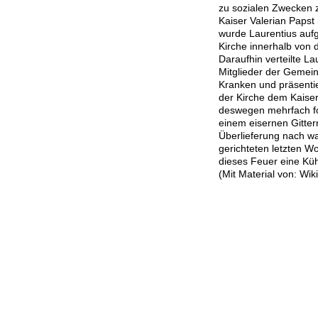
zu sozialen Zwecken 
Kaiser Valerian Papst
wurde Laurentius aufg
Kirche innerhalb von
Daraufhin verteilte L
Mitglieder der Gemei
Kranken und präsenti
der Kirche dem Kaiser
deswegen mehrfach fol
einem eisernen Gitterr
Überlieferung nach w
gerichteten letzten W
dieses Feuer eine Kühl
(Mit Material von: Wi