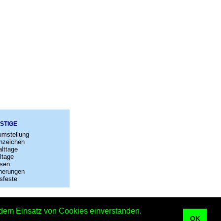
STIGE
umstellung
nzeichen
lttage
ltage
sen
nerungen
sfeste
–
Kontakt
t dem Einsatz von Cookies einverstanden.
 Kalender
OK