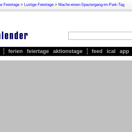
e Feiertage
>
Lustige Feiertage
>
Mache-einen-Spaziergang-im-Park-Tag
ferien
feiertage
aktionstage
feed
ical
app