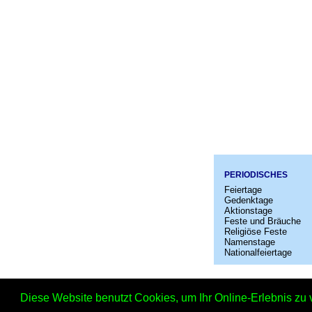
PERIODISCHES
Feiertage
Gedenktage
Aktionstage
Feste und Bräuche
Religiöse Feste
Namenstage
Nationalfeiertage
Startseit
Diese Website benutzt Cookies, um Ihr Online-Erlebnis zu 
Mache-ei