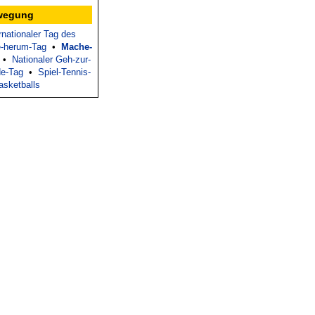
ewegung
rnationaler Tag des
e-herum-Tag
•
Mache-
•
Nationaler Geh-zur-
e-Tag
•
Spiel-Tennis-
asketballs