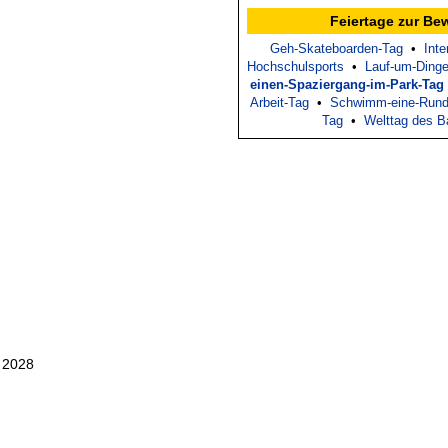
Feiertage zur B
Geh-Skateboarden-Tag
•
Inte
Hochschulsports
•
Lauf-um-Ding
einen-Spaziergang-im-Park-Tag
Arbeit-Tag
•
Schwimm-eine-Rund
Tag
•
Welttag des B
 2028