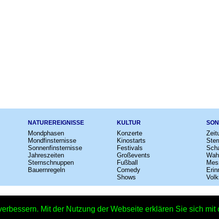
NATUREREIGNISSE
KULTUR
SON
Mondphasen
Konzerte
Zeit
Mondfinsternisse
Kinostarts
Ster
Sonnenfinsternisse
Festivals
Scha
Jahreszeiten
Großevents
Wah
Sternschnuppen
Fußball
Mes
Bauernregeln
Comedy
Erin
Shows
Volk
e
–
Kalender
–
Lexikon
–
App
–
Sitemap
–
Impressum
–
Datenschutzhinweis
verbessern. Mit der Nutzung der Webseite erklären Sie sich mi
nen-Spaziergang-im-Park-Tag 2028 - 30.03.2028 – Copyright © 2026 Kleiner