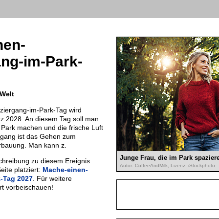
nen-
ng-im-Park-
 Welt
iergang-im-Park-Tag wird
 2028. An diesem Tag soll man
Park machen und die frische Luft
rgang ist das Gehen zum
Erbauung. Man kann z.
Junge Frau, die im Park spazier
chreibung zu diesem Ereignis
Autor: CoffeeAndMilk, Lizenz: iStockphoto
eite platziert:
Mache-einen-
k-Tag 2027
. Für weitere
ort vorbeischauen!