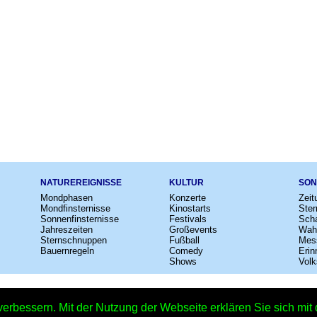
NATUREREIGNISSE
KULTUR
SON
Mondphasen
Konzerte
Zeit
Mondfinsternisse
Kinostarts
Ster
Sonnenfinsternisse
Festivals
Scha
Jahreszeiten
Großevents
Wah
Sternschnuppen
Fußball
Mes
Bauernregeln
Comedy
Erin
Shows
Volk
e
–
Kalender
–
Lexikon
–
App
–
Sitemap
–
Impressum
–
Datenschutzhinweis
verbessern. Mit der Nutzung der Webseite erklären Sie sich mi
er Tag der Frauen-Freundschaft 2026 - 20.09.2026 – Copyright © 2026 Kleiner