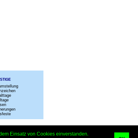
STIGE
umstellung
nzeichen
lttage
ltage
sen
nerungen
sfeste
–
Kontakt
t dem Einsatz von Cookies einverstanden.
 Kalender