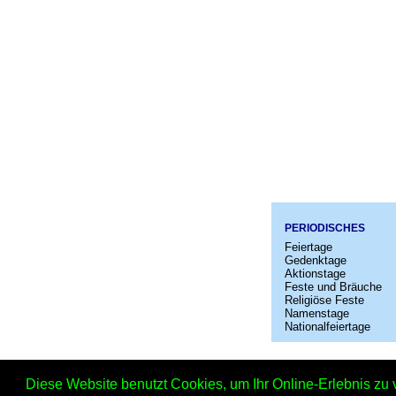
PERIODISCHES
Feiertage
Gedenktage
Aktionstage
Feste und Bräuche
Religiöse Feste
Namenstage
Nationalfeiertage
Startseit
Diese Website benutzt Cookies, um Ihr Online-Erlebnis zu 
National