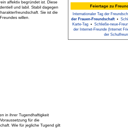
rein affektiv begründet ist. Diese
Feiertage zu Freun
dentiell und labil. Stabil dagegen
harakterfreundschaft. Sie ist die
Internationaler Tag der Freundsch
Freundes willen.
der Frauen-Freundschaft
•
Schi
Karte-Tag
•
Schließe-neue-Freu
der Internet-Freunde (Internet Fr
der Schulfreu
n in ihrer Tugendhaftigkeit
e Voraussetzung für die
aft. Wie für jegliche Tugend gilt