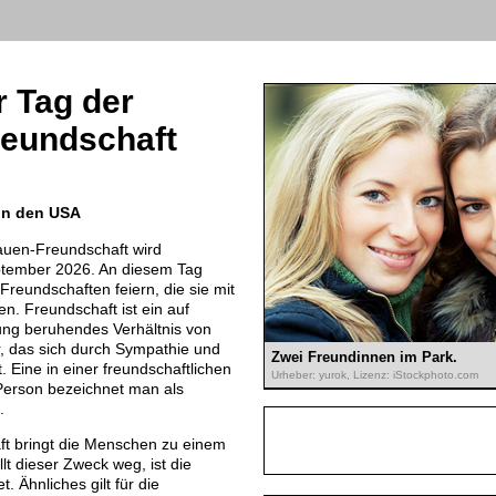
r Tag der
reundschaft
in den USA
auen-Freundschaft wird
tember 2026. An diesem Tag
 Freundschaften feiern, die sie mit
n. Freundschaft ist ein auf
ung beruhendes Verhältnis von
 das sich durch Sympathie und
Zwei Freundinnen im Park.
 Eine in einer freundschaftlichen
Urheber: yurok, Lizenz: iStockphoto.com
erson bezeichnet man als
.
ft bringt die Menschen zu einem
 dieser Zweck weg, ist die
. Ähnliches gilt für die