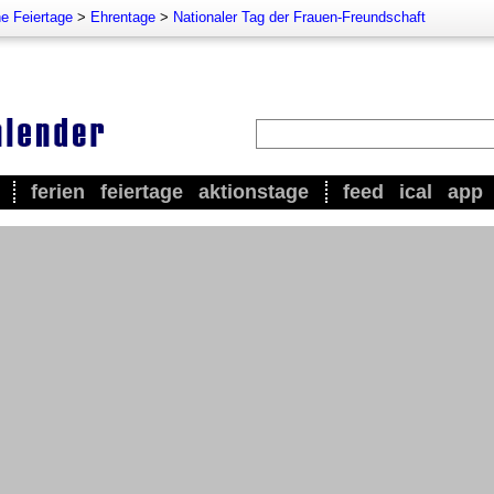
e Feiertage
>
Ehrentage
>
Nationaler Tag der Frauen-Freundschaft
ferien
feiertage
aktionstage
feed
ical
app