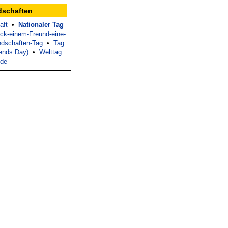
dschaften
aft
•
Nationaler Tag
ck-einem-Freund-eine-
ndschaften-Tag
•
Tag
iends Day)
•
Welttag
nde