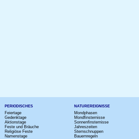
PERIODISCHES
NATUREREIGNISSE
Feiertage
Mondphasen
Gedenktage
Mondfinsternisse
Aktionstage
Sonnenfinsternisse
Feste und Bräuche
Jahreszeiten
Religiöse Feste
Sternschnuppen
Namenstage
Bauernregeln