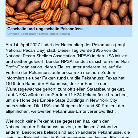
Geschälte und ungeschälte Pekannüsse.
Urheber: Scott Bauer, Lizenz: public domain
Am 14. April 2027 findet der Nationaltag der Pekannuss (engl.
National Pecan Day) statt. Dieser Tag wurde 1996 von der
National Pecan Shellers Association (NPSA) in den USA initiiert
und seither gefeiert. Bei der NPSA handelt es sich um eine Non-
Profit-Organisation, deren Ziel es unter anderem ist, auf die
Vorteile der Pekannuss aufmerksam zu machen. Zudem
informiert sie über Fakten rund um die Pekannuss: Texas hat
1919 den Baum der Pekannuss, der zur Familie der
Walnussgewächse gehört, zum offiziellen Staatsbaum gekürt.
Laut NPSA würde es außerdem 11.624 Pekannüsse brauchen,
um die Höhe des Empire State Buildings in New York City
nachzubilden. DIe USA sind übrigens für rund 80 Prozent der
alljährlichen, weltweiten Pekannuss-Ernte verantwortlich.
Wer noch keine Pekannüsse gegessen hat, kann den
Nationaltag der Pekannuss nutzen, um diesen Zustand zu
ändern. Besonders beliebt sind auch kandierte Pekannüsse, die
sich zum Beispiel ideal in Salaten verarbeiten lassen. Ein in den