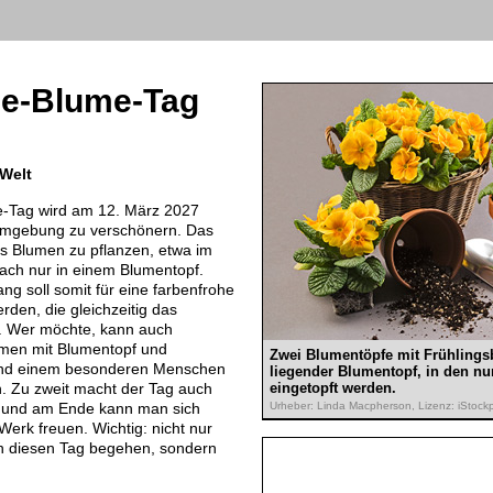
ne-Blume-Tag
 Welt
e-Tag wird am 12. März 2027
 Umgebung zu verschönern. Das
 es Blumen zu pflanzen, etwa im
ach nur in einem Blumentopf.
ng soll somit für eine farbenfrohe
den, die gleichzeitig das
t. Wer möchte, kann auch
en mit Blumentopf und
Zwei Blumentöpfe mit Frühling
nd einem besonderen Menschen
liegender Blumentopf, in den n
 Zu zweit macht der Tag auch
eingetopft werden.
ß und am Ende kann man sich
Urheber: Linda Macpherson, Lizenz: iStoc
rk freuen. Wichtig: nicht nur
en diesen Tag begehen, sondern