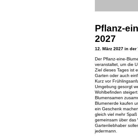
Pflanz-ei
2027
12. März 2027 in der
Der Pflanz-eine-Blum
veranstaltet, um die
Ziel dieses Tages ist
Garten oder auch einf
Kurz vor Frühlingsanfa
Umgebung gesorgt wer
Wohlbefinden steiger
Blumensamen zusamm
Blumenerde kaufen u
ein Geschenk machen.
gleich viel mehr Spa
gemeinsam über das We
Gartenliebhaber soll
jedermann.