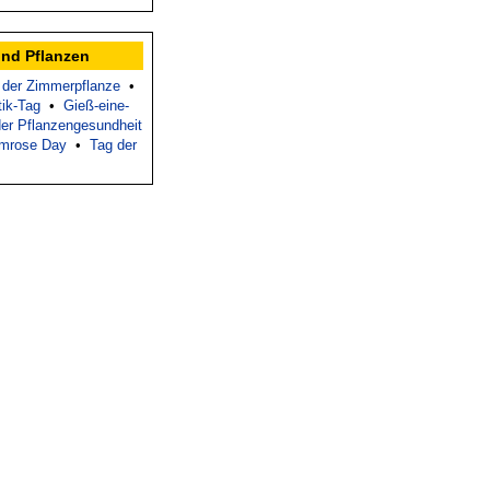
und Pflanzen
 der Zimmerpflanze
•
tik-Tag
•
Gieß-eine-
 der Pflanzengesundheit
imrose Day
•
Tag der