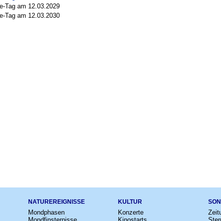
me-Tag am 12.03.2029
me-Tag am 12.03.2030
NATUREREIGNISSE
KULTUR
SON
Mondphasen
Konzerte
Zeit
Mondfinsternisse
Kinostarts
Ster