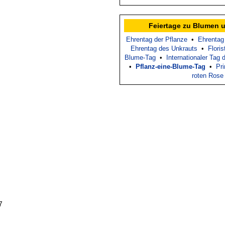
Feiertage zu Blumen 
Ehrentag der Pflanze
•
Ehrentag
Ehrentag des Unkrauts
•
Floris
Blume-Tag
•
Internationaler Tag
•
Pflanz-eine-Blume-Tag
•
Pr
roten Rose
7