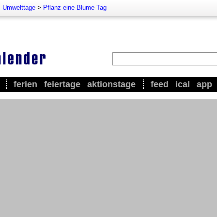
>
Umwelttage
>
Pflanz-eine-Blume-Tag
ferien
feiertage
aktionstage
feed
ical
app