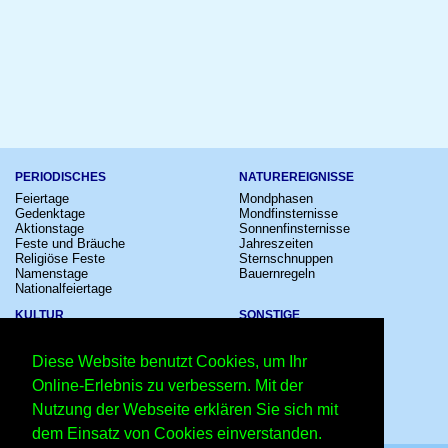
PERIODISCHES
NATUREREIGNISSE
Feiertage
Mondphasen
Gedenktage
Mondfinsternisse
Aktionstage
Sonnenfinsternisse
Feste und Bräuche
Jahreszeiten
Religiöse Feste
Sternschnuppen
Namenstage
Bauernregeln
Nationalfeiertage
KULTUR
SONSTIGE
Konzerte
Zeitumstellung
Kinostarts
Sternzeichen
Diese Website benutzt Cookies, um Ihr
Festivals
Schalttage
Großevents
Wahltage
Online-Erlebnis zu verbessern. Mit der
Fußball
Messen
Nutzung der Webseite erklären Sie sich mit
Comedy
Erinnerungen
Shows
Volksfeste
dem Einsatz von Cookies einverstanden.