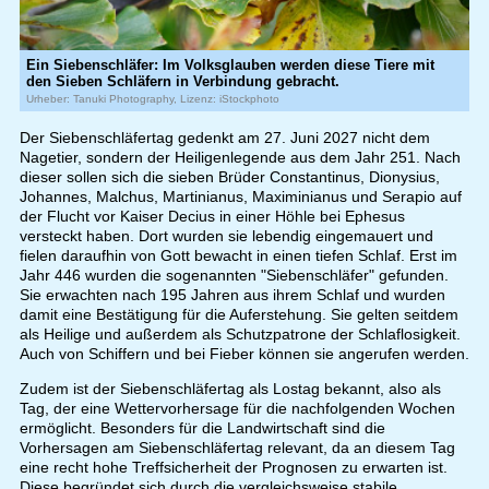
Ein Siebenschläfer: Im Volksglauben werden diese Tiere mit
den Sieben Schläfern in Verbindung gebracht.
Urheber: Tanuki Photography, Lizenz: iStockphoto
Der Siebenschläfertag gedenkt am 27. Juni 2027 nicht dem
Nagetier, sondern der Heiligenlegende aus dem Jahr 251. Nach
dieser sollen sich die sieben Brüder Constantinus, Dionysius,
Johannes, Malchus, Martinianus, Maximinianus und Serapio auf
der Flucht vor Kaiser Decius in einer Höhle bei Ephesus
versteckt haben. Dort wurden sie lebendig eingemauert und
fielen daraufhin von Gott bewacht in einen tiefen Schlaf. Erst im
Jahr 446 wurden die sogenannten "Siebenschläfer" gefunden.
Sie erwachten nach 195 Jahren aus ihrem Schlaf und wurden
damit eine Bestätigung für die Auferstehung. Sie gelten seitdem
als Heilige und außerdem als Schutzpatrone der Schlaflosigkeit.
Auch von Schiffern und bei Fieber können sie angerufen werden.
Zudem ist der Siebenschläfertag als Lostag bekannt, also als
Tag, der eine Wettervorhersage für die nachfolgenden Wochen
ermöglicht. Besonders für die Landwirtschaft sind die
Vorhersagen am Siebenschläfertag relevant, da an diesem Tag
eine recht hohe Treffsicherheit der Prognosen zu erwarten ist.
Diese begründet sich durch die vergleichsweise stabile