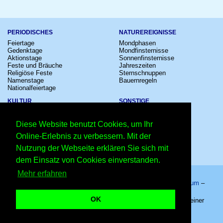
PERIODISCHES
NATUREREIGNISSE
Feiertage
Mondphasen
Gedenktage
Mondfinsternisse
Aktionstage
Sonnenfinsternisse
Feste und Bräuche
Jahreszeiten
Religiöse Feste
Sternschnuppen
Namenstage
Bauernregeln
Nationalfeiertage
KULTUR
SONSTIGE
Konzerte
Zeitumstellung
Kinostarts
Sternzeichen
Diese Website benutzt Cookies, um Ihr
Festivals
Schalttage
Großevents
Wahltage
Online-Erlebnis zu verbessern. Mit der
Fußball
Messen
Nutzung der Webseite erklären Sie sich mit
Comedy
Erinnerungen
Shows
Volksfeste
dem Einsatz von Cookies einverstanden.
Mehr erfahren
Startseite
–
Kalender
–
Lexikon
–
App
–
Sitemap
–
Impressum
–
Datenschutzhinweis
–
Kontakt
OK
Siebenschläfertag 2027 - 27.06.2027 – Copyright © 2026 Kleiner
Kalender