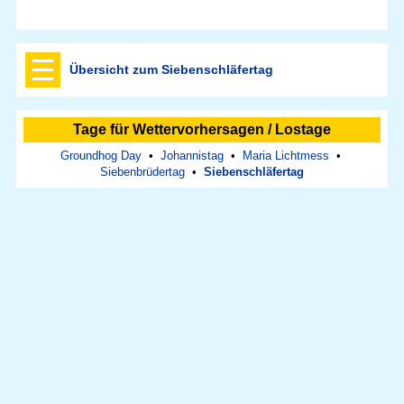
Übersicht zum Siebenschläfertag
Tage für Wettervorhersagen / Lostage
Groundhog Day
•
Johannistag
•
Maria Lichtmess
•
Siebenbrüdertag
•
Siebenschläfertag