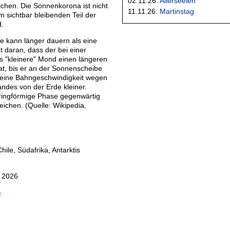
02.11.26:
Allerseelen
ichen. Die Sonnenkorona ist nicht
11.11.26:
Martinstag
m sichtbar bleibenden Teil der
d.
e kann länger dauern als eine
gt daran, dass der bei einer
is "kleinere" Mond einen längeren
t, bis er an der Sonnenscheibe
 seine Bahngeschwindigkeit wegen
ndes von der Erde kleiner.
 ringförmige Phase gegenwärtig
eichen. (Quelle: Wikipedia,
ile, Südafrika, Antarktis
r 2026
!