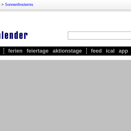
e
>
Sonnenfinsternis
ferien
feiertage
aktionstage
feed
ical
app