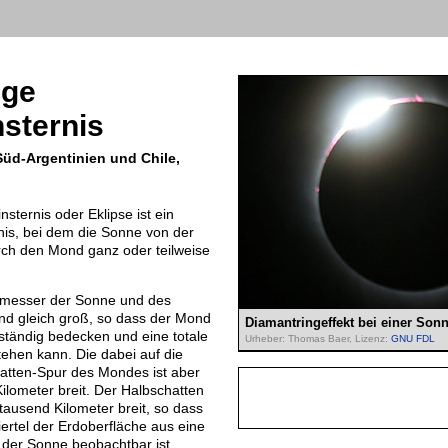
ige
sternis
Süd-Argentinien und Chile,
nsternis oder Eklipse ist ein
nis, bei dem die Sonne von der
ch den Mond ganz oder teilweise
hmesser der Sonne und des
d gleich groß, so dass der Mond
Diamantringeffekt bei einer Sonn
ständig bedecken und eine totale
Urheber: Thomas Baer, Lizenz:
GNU FDL
tehen kann. Die dabei auf die
atten-Spur des Mondes ist aber
Kilometer breit. Der Halbschatten
tausend Kilometer breit, so dass
ertel der Erdoberfläche aus eine
g der Sonne beobachtbar ist.