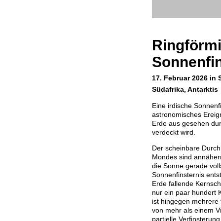
Ringförm
Sonnenfin
17. Februar 2026 in 
Südafrika, Antarktis
Eine irdische Sonnenfi
astronomisches Ereig
Erde aus gesehen dur
verdeckt wird.
Der scheinbare Durc
Mondes sind annähern
die Sonne gerade voll
Sonnenfinsternis ents
Erde fallende Kernsch
nur ein paar hundert 
ist hingegen mehrere 
von mehr als einem Vi
partielle Verfinsterun