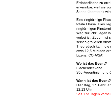
Erdoberfläche zu erre
erkennbar, weil sie vo
Sonne überstrahlt wir
Eine ringförmige Phas
totale Phase. Dies lie
ringförmigen Finstern
Weg zurückzulegen ha
vorbei ist. Zudem ist
seines größeren Absta
Theoretisch kann die
etwa 12,5 Minuten err
Lizenz: CC-A/SA)
Wo ist das Event?
Flächendeckend
Süd-Argentinien und Ch
Wann ist das Event?
Dienstag, 17. Februa
12:13 Uhr
Seit 173 Tagen vorbei