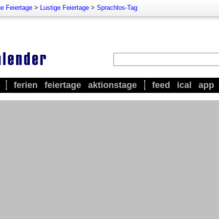
e Feiertage
>
Lustige Feiertage
>
Sprachlos-Tag
ferien
feiertage
aktionstage
feed
ical
app