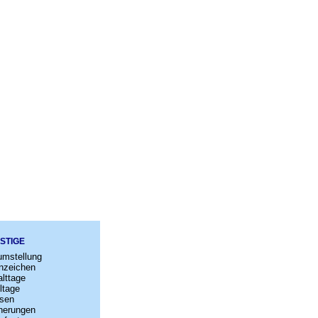
STIGE
umstellung
nzeichen
lttage
ltage
sen
nerungen