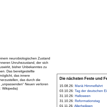
 einem neurobiologischen Zustand
inneren Unruhezustand, der sich
uswirkt, bisher Unbekanntes zu
en. Das bereitgestellte
möglicht, das innere
Die nächsten Feste und F
herzustellen, das durch die
m „unpassenden“ Neuen verloren
15.08.26:
Mariä Himmelfahrt
n: Wikipedia)
03.10.26:
Tag der deutschen Ei
31.10.26:
Halloween
31.10.26:
Reformationstag
01.11.26:
Allerheiligen