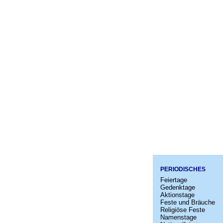
PERIODISCHES
Feiertage
Gedenktage
Aktionstage
Feste und Bräuche
Religiöse Feste
Namenstage