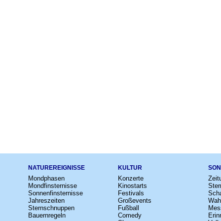
NATUREREIGNISSE
KULTUR
SON
Mondphasen
Konzerte
Zeit
Mondfinsternisse
Kinostarts
Ster
Sonnenfinsternisse
Festivals
Scha
Jahreszeiten
Großevents
Wah
Sternschnuppen
Fußball
Mes
Bauernregeln
Comedy
Erin