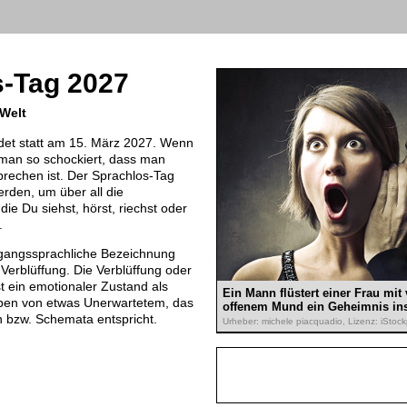
s-Tag 2027
 Welt
det statt am 15. März 2027. Wenn
t man so schockiert, dass man
sprechen ist. Der Sprachlos-Tag
rden, um über all die
ie Du siehst, hörst, riechst oder
.
mgangssprachliche Bezeichnung
 Verblüffung. Die Verblüffung oder
 ein emotionaler Zustand als
Ein Mann flüstert einer Frau mit
eben von etwas Unerwartetem, das
offenem Mund ein Geheimnis ins
 bzw. Schemata entspricht.
Urheber: michele piacquadio, Lizenz: iStoc