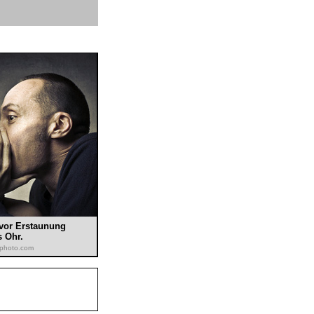
 vor Erstaunung
 Ohr.
kphoto.com