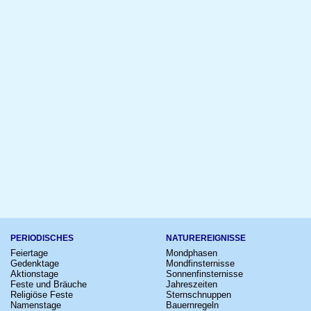
PERIODISCHES
NATUREREIGNISSE
Feiertage
Mondphasen
Gedenktage
Mondfinsternisse
Aktionstage
Sonnenfinsternisse
Feste und Bräuche
Jahreszeiten
Religiöse Feste
Sternschnuppen
Namenstage
Bauernregeln