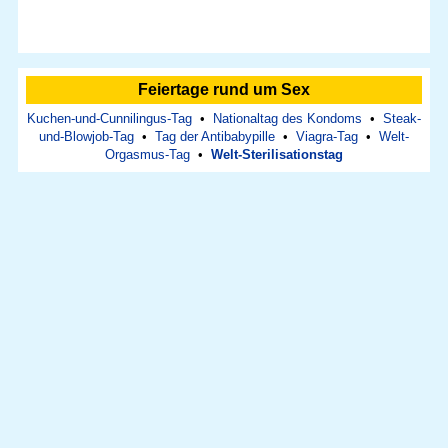
Feiertage rund um Sex
Kuchen-und-Cunnilingus-Tag
•
Nationaltag des Kondoms
•
Steak-
und-Blowjob-Tag
•
Tag der Antibabypille
•
Viagra-Tag
•
Welt-
Orgasmus-Tag
•
Welt-Sterilisationstag