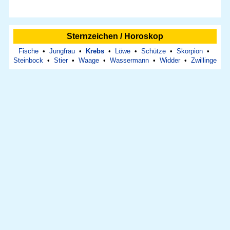
Sternzeichen / Horoskop
Fische
•
Jungfrau
•
Krebs
•
Löwe
•
Schütze
•
Skorpion
•
Steinbock
•
Stier
•
Waage
•
Wassermann
•
Widder
•
Zwillinge