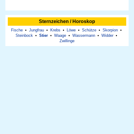
Sternzeichen / Horoskop
Fische
•
Jungfrau
•
Krebs
•
Löwe
•
Schütze
•
Skorpion
•
Steinbock
•
Stier
•
Waage
•
Wassermann
•
Widder
•
Zwillinge