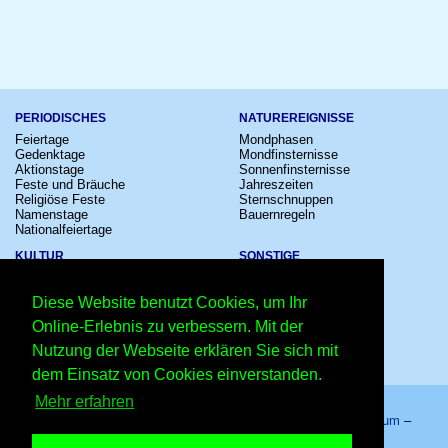
PERIODISCHES
NATUREREIGNISSE
Feiertage
Mondphasen
Gedenktage
Mondfinsternisse
Aktionstage
Sonnenfinsternisse
Feste und Bräuche
Jahreszeiten
Religiöse Feste
Sternschnuppen
Namenstage
Bauernregeln
Nationalfeiertage
KULTUR
SONSTIGE
Konzerte
Zeitumstellung
Kinostarts
Sternzeichen
Diese Website benutzt Cookies, um Ihr
Festivals
Schalttage
Großevents
Wahltage
Online-Erlebnis zu verbessern. Mit der
Fußball
Messen
Nutzung der Webseite erklären Sie sich mit
Comedy
Erinnerungen
Shows
Volksfeste
dem Einsatz von Cookies einverstanden.
Mehr erfahren
Startseite
–
Kalender
–
Lexikon
–
App
–
Sitemap
–
Impressum
–
Datenschutzhinweis
–
Kontakt