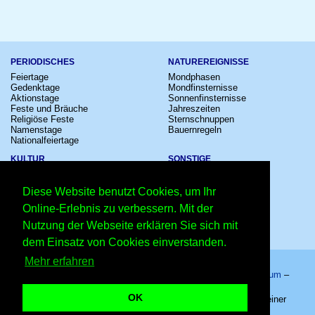
PERIODISCHES
NATUREREIGNISSE
Feiertage
Mondphasen
Gedenktage
Mondfinsternisse
Aktionstage
Sonnenfinsternisse
Feste und Bräuche
Jahreszeiten
Religiöse Feste
Sternschnuppen
Namenstage
Bauernregeln
Nationalfeiertage
KULTUR
SONSTIGE
Konzerte
Zeitumstellung
Kinostarts
Sternzeichen
Diese Website benutzt Cookies, um Ihr
Festivals
Schalttage
Großevents
Wahltage
Online-Erlebnis zu verbessern. Mit der
Fußball
Messen
Nutzung der Webseite erklären Sie sich mit
Comedy
Erinnerungen
Shows
Volksfeste
dem Einsatz von Cookies einverstanden.
Mehr erfahren
Startseite
–
Kalender
–
Lexikon
–
App
–
Sitemap
–
Impressum
–
Datenschutzhinweis
–
Kontakt
OK
Tag der Erholung 2026 - 15.08.2026 – Copyright © 2026 Kleiner
Kalender