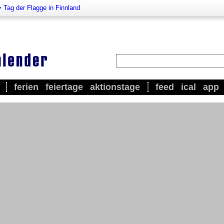
>
Tag der Flagge in Finnland
ferien
feiertage
aktionstage
feed
ical
app