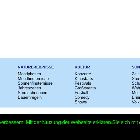
NATUREREIGNISSE
KULTUR
SON
Mondphasen
Konzerte
Zeit
Mondfinsternisse
Kinostarts
Ster
Sonnenfinsternisse
Festivals
Scha
Jahreszeiten
Großevents
Wah
Sternschnuppen
Fußball
Mes
Bauernregeln
Comedy
Erin
Shows
Volk
e
–
Kalender
–
Lexikon
–
App
–
Sitemap
–
Impressum
–
Datenschutzhinweis
verbessern. Mit der Nutzung der Webseite erklären Sie sich mi
 Flagge in Finnland 2026 - Finnland - 04.06.2026 – Copyright © 2026 Kleiner 