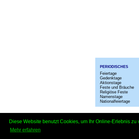
PERIODISCHES
Feiertage
Gedenktage
Aktionstage
Feste und Bräuche
Religiöse Feste
Namenstage
Nationalfeiertage
Startseit
Diese Website benutzt Cookies, um Ihr Online-Erlebnis zu 
Tag der
Mehr erfahren