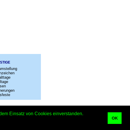
STIGE
umstellung
nzeichen
lttage
ltage
sen
nerungen
sfeste
–
Kontakt
t dem Einsatz von Cookies einverstanden.
Kalender
OK