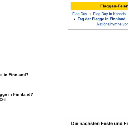
Flaggen-Feier
Flag Day
•
Flag Day in Kanada
•
Tag der Flagge in Finnland
Nationalhymne vo
ge in Finnland?
agge in Finnland?
026
Die nächsten Feste und F