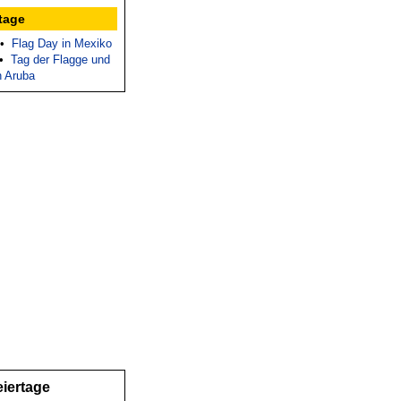
tage
•
Flag Day in Mexiko
•
Tag der Flagge und
n Aruba
eiertage