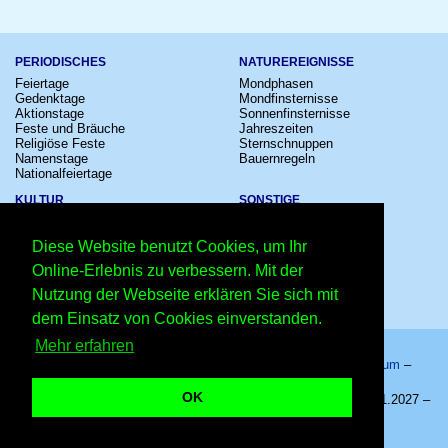
PERIODISCHES
NATUREREIGNISSE
Feiertage
Mondphasen
Gedenktage
Mondfinsternisse
Aktionstage
Sonnenfinsternisse
Feste und Bräuche
Jahreszeiten
Religiöse Feste
Sternschnuppen
Namenstage
Bauernregeln
Nationalfeiertage
KULTUR
SONSTIGE
Konzerte
Zeitumstellung
Kinostarts
Sternzeichen
Diese Website benutzt Cookies, um Ihr
Festivals
Schalttage
Großevents
Wahltage
Online-Erlebnis zu verbessern. Mit der
Fußball
Messen
Nutzung der Webseite erklären Sie sich mit
Comedy
Erinnerungen
Shows
Volksfeste
dem Einsatz von Cookies einverstanden.
Mehr erfahren
Startseite
–
Kalender
–
Lexikon
–
App
–
Sitemap
–
Impressum
–
Datenschutzhinweis
–
Kontakt
OK
Internationaler Tag der Frauen im Multilateralismus 2027 - 25.01.2027 –
Copyright © 2026 Kleiner Kalender