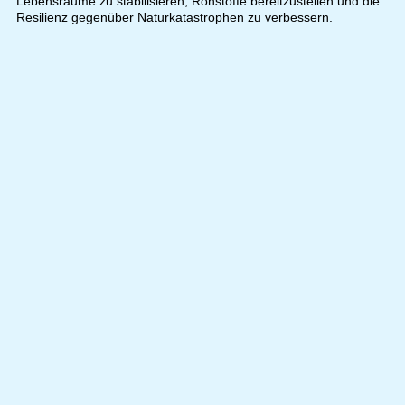
Lebensräume zu stabilisieren, Rohstoffe bereitzustellen und die
Resilienz gegenüber Naturkatastrophen zu verbessern.