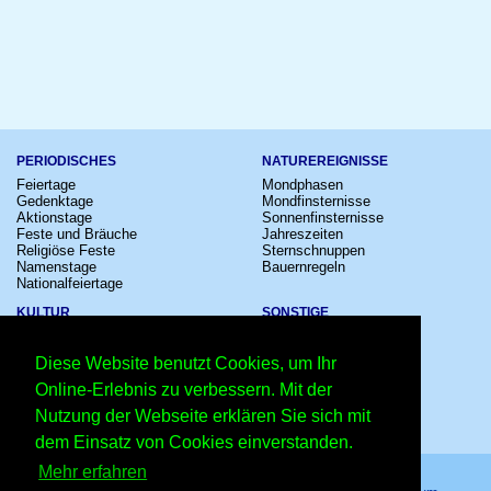
PERIODISCHES
NATUREREIGNISSE
Feiertage
Mondphasen
Gedenktage
Mondfinsternisse
Aktionstage
Sonnenfinsternisse
Feste und Bräuche
Jahreszeiten
Religiöse Feste
Sternschnuppen
Namenstage
Bauernregeln
Nationalfeiertage
KULTUR
SONSTIGE
Konzerte
Zeitumstellung
Kinostarts
Sternzeichen
Diese Website benutzt Cookies, um Ihr
Festivals
Schalttage
Großevents
Wahltage
Online-Erlebnis zu verbessern. Mit der
Fußball
Messen
Nutzung der Webseite erklären Sie sich mit
Comedy
Erinnerungen
Shows
Volksfeste
dem Einsatz von Cookies einverstanden.
Mehr erfahren