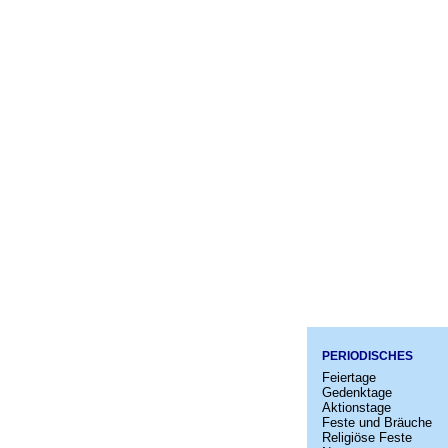
PERIODISCHES
Feiertage
Gedenktage
Aktionstage
Feste und Bräuche
Religiöse Feste