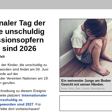
naler Tag der
ie unschuldig
ssionsopfern
 sind 2026
elt
 der Kinder, die unschuldig zu
orden sind findet am 04. Juni
urde auf der
er Vereinten Nationen am 19.
Ein weinender Junge am Boden v
n gerufen.
Gesicht mit seinen Händen.
Autor: Irina_Geo, Lizenz: iStockphoto
chreibung zu diesem Ereignis
eite platziert:
Internationaler
unschuldig zu
geworden sind 2027
. Für
bitte dort vorbeischauen!