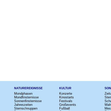
NATUREREIGNISSE
KULTUR
SON
Mondphasen
Konzerte
Zeit
Mondfinsternisse
Kinostarts
Ster
Sonnenfinsternisse
Festivals
Scha
Jahreszeiten
Großevents
Wah
Sternschnuppen
Fußball
Mes