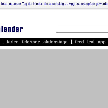
>
Internationaler Tag der Kinder, die unschuldig zu Aggressionsopfern geworde
ferien
feiertage
aktionstage
feed
ical
app