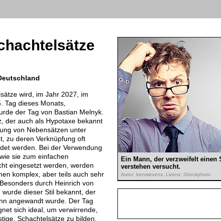
chachtelsätze
 Deutschland
sätze wird, im Jahr 2027, im
. Tag dieses Monats,
t wurde der Tag von Bastian Melnyk.
z, der auch als Hypotaxe bekannt
dnung von Nebensätzen unter
, zu deren Verknüpfung oft
det werden. Bei der Verwendung
wie sie zum einfachen
Ein Mann, der verzweifelt einen 
cht eingesetzt werden, werden
verstehen versucht.
en komplex, aber teils auch sehr
Autor: benstevens, Lizenz: iStockphoto
lt. Besonders durch Heinrich von
 wurde dieser Stil bekannt, der
n angewandt wurde. Der Tag
gnet sich ideal, um verwirrende,
ustige, Schachtelsätze zu bilden.