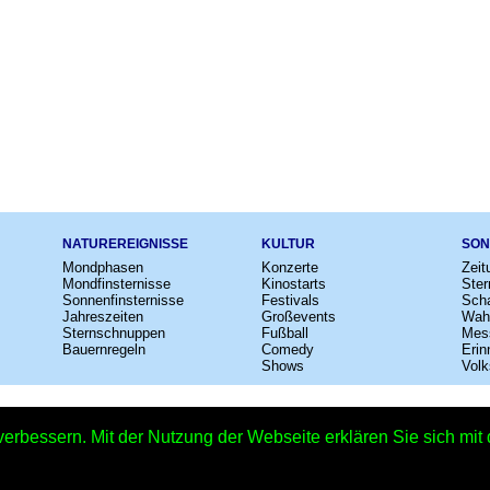
NATUREREIGNISSE
KULTUR
SON
Mondphasen
Konzerte
Zeit
Mondfinsternisse
Kinostarts
Ster
Sonnenfinsternisse
Festivals
Scha
Jahreszeiten
Großevents
Wah
Sternschnuppen
Fußball
Mes
Bauernregeln
Comedy
Erin
Shows
Volk
e
–
Kalender
–
Lexikon
–
App
–
Sitemap
–
Impressum
–
Datenschutzhinweis
verbessern. Mit der Nutzung der Webseite erklären Sie sich mi
Tag der Schachtelsätze 2027 - 25.02.2027 – Copyright © 2026 Kleiner Kalende