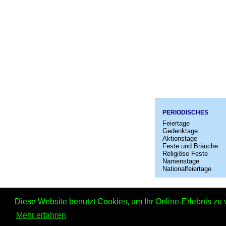
PERIODISCHES
Feiertage
Gedenktage
Aktionstage
Feste und Bräuche
Religiöse Feste
Namenstage
Nationalfeiertage
Startseit
Diese Website benutzt Cookies, um Ihr Online-Erlebnis zu 
Mehr erfahren