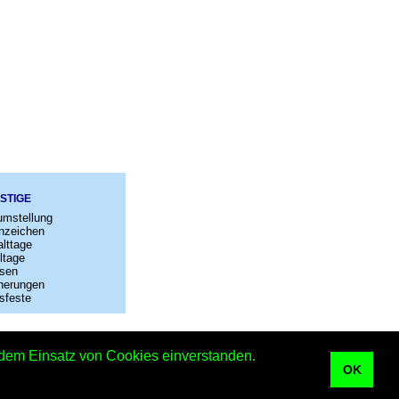
STIGE
umstellung
nzeichen
lttage
ltage
sen
nerungen
sfeste
–
Kontakt
t dem Einsatz von Cookies einverstanden.
r
OK