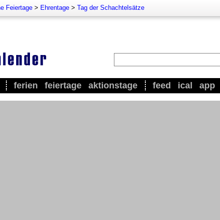
e Feiertage
>
Ehrentage
>
Tag der Schachtelsätze
ferien
feiertage
aktionstage
feed
ical
app