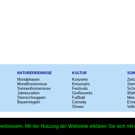
NATUREREIGNISSE
KULTUR
SON
Mondphasen
Konzerte
Zeit
Mondfinsternisse
Kinostarts
Ster
Sonnenfinsternisse
Festivals
Scha
Jahreszeiten
Großevents
Wah
Sternschnuppen
Fußball
Mes
Bauernregeln
Comedy
Erin
Shows
Volk
e
–
Kalender
–
Lexikon
–
App
–
Sitemap
–
Impressum
–
Datenschutzhinweis
verbessern. Mit der Nutzung der Webseite erklären Sie sich mi
losen Anrufbeantworter-Nachrichten 2027 - 30.01.2027 – Copyright © 2026 Kle