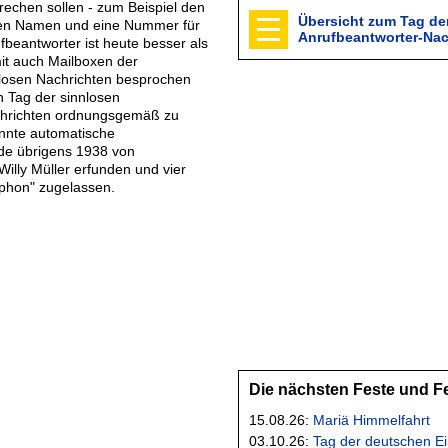
rechen sollen - zum Beispiel den
Übersicht zum Tag de
ren Namen und eine Nummer für
Anrufbeantworter-Nac
fbeantworter ist heute besser als
it auch Mailboxen der
nlosen Nachrichten besprochen
 Tag der sinnlosen
chrichten ordnungsgemäß zu
annte automatische
de übrigens 1938 von
Willy Müller erfunden und vier
ophon" zugelassen.
Die nächsten Feste und F
15.08.26:
Mariä Himmelfahrt
03.10.26:
Tag der deutschen Ei