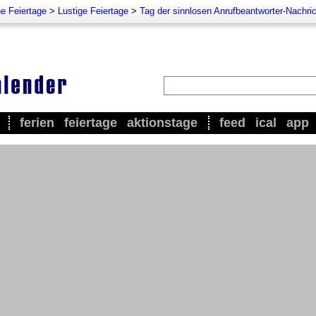
e Feiertage
>
Lustige Feiertage
>
Tag der sinnlosen Anrufbeantworter-Nachri
ferien
feiertage
aktionstage
feed
ical
app