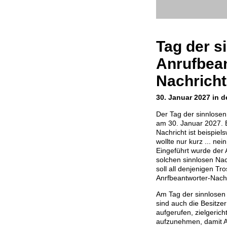
Tag der s
Anrufbean
Nachrich
30. Januar 2027 in d
Der Tag der sinnlosen
am 30. Januar 2027. E
Nachricht ist beispielsw
wollte nur kurz ... nei
Eingeführt wurde der 
solchen sinnlosen Nac
soll all denjenigen Tr
Anrfbeantworter-Nachr
Am Tag der sinnlosen
sind auch die Besitze
aufgerufen, zielgeric
aufzunehmen, damit A