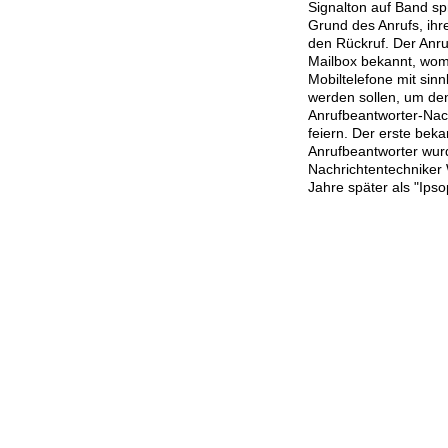
Signalton auf Band sp
Grund des Anrufs, ih
den Rückruf. Der Anru
Mailbox bekannt, wom
Mobiltelefone mit sin
werden sollen, um den
Anrufbeantworter-Na
feiern. Der erste bek
Anrufbeantworter wur
Nachrichtentechniker 
Jahre später als "Ips