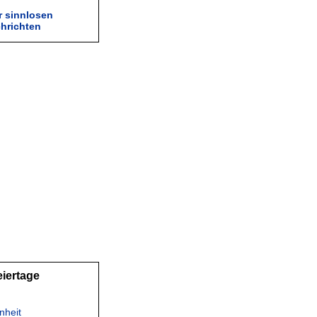
r sinnlosen
hrichten
eiertage
nheit