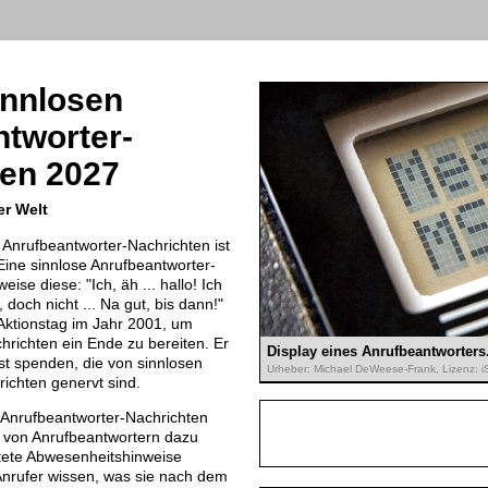
innlosen
tworter-
ten 2027
er Welt
 Anrufbeantworter-Nachrichten ist
ine sinnlose Anrufbeantworter-
eise diese: "Ich, äh ... hallo! Ich
n, doch nicht ... Na gut, bis dann!"
Aktionstag im Jahr 2001, um
hrichten ein Ende zu bereiten. Er
Display eines Anrufbeantworters
ost spenden, die von sinnlosen
Urheber: Michael DeWeese-Frank, Lizenz: 
ichten genervt sind.
 Anrufbeantworter-Nachrichten
r von Anrufbeantwortern dazu
htete Abwesenheitshinweise
nrufer wissen, was sie nach dem