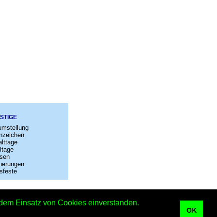
STIGE
umstellung
nzeichen
lttage
ltage
sen
nerungen
sfeste
–
Kontakt
t dem Einsatz von Cookies einverstanden.
iner Kalender
OK