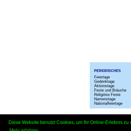
PERIODISCHES
Feiertage
Gedenktage
Aktionstage
Feste und Bräuche
Religiöse Feste
Namenstage
Nationalfeiertage
Startseit
Diese Website benutzt Cookies, um Ihr Online-Erlebnis zu 
Tag der sinn
Mehr erfahren