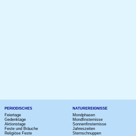
PERIODISCHES
NATUREREIGNISSE
Feiertage
Mondphasen
Gedenktage
Mondfinsternisse
Aktionstage
Sonnenfinsternisse
Feste und Bräuche
Jahreszeiten
Religiöse Feste
Sternschnuppen