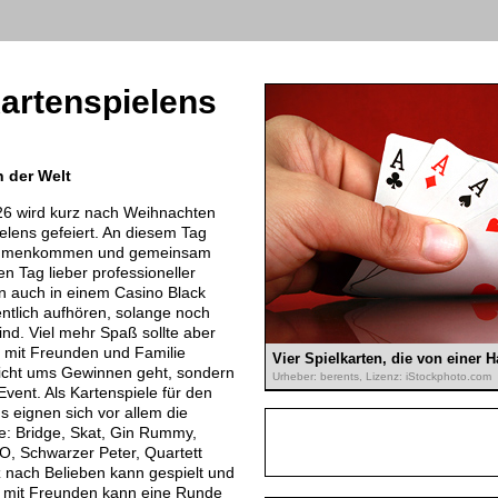
artenspielens
n der Welt
6 wird kurz nach Weihnachten
elens gefeiert. An diesem Tag
sammenkommen und gemeinsam
n Tag lieber professioneller
 auch in einem Casino Black
entlich aufhören, solange noch
nd. Viel mehr Spaß sollte aber
mit Freunden und Familie
Vier Spielkarten, die von einer 
nicht ums Gewinnen geht, sondern
Urheber: berents, Lizenz: iStockphoto.com
ent. Als Kartenspiele für den
s eignen sich vor allem die
e: Bridge, Skat, Gin Rummy,
 Schwarzer Peter, Quartett
 nach Belieben kann gespielt und
 mit Freunden kann eine Runde