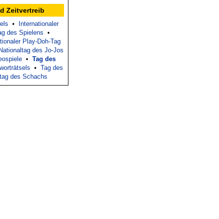
d Zeitvertreib
els
•
Internationaler
Tag des Spielens
•
tionaler Play-Doh-Tag
Nationaltag des Jo-Jos
eospiele
•
Tag des
worträtsels
•
Tag des
tag des Schachs