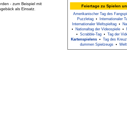
erden - zum Beispiel mit
Feiertage zu Spielen un
gebäck als Einsatz.
Amerikanischer Tag des Fangspi
Puzzletag
•
Internationaler 
Internationaler Weltspieltag
•
Na
•
Nationaltag der Videospiele
•
•
Scrabble-Tag
•
Tag der Vid
Kartenspielens
•
Tag des Kreuz
dummen Spielzeugs
•
Welt