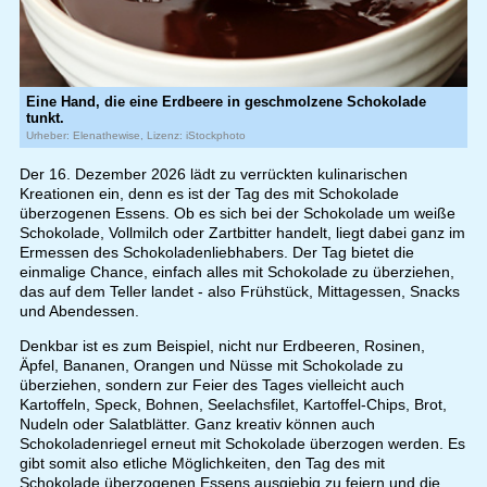
Eine Hand, die eine Erdbeere in geschmolzene Schokolade
tunkt.
Urheber: Elenathewise, Lizenz: iStockphoto
Der 16. Dezember 2026 lädt zu verrückten kulinarischen
Kreationen ein, denn es ist der Tag des mit Schokolade
überzogenen Essens. Ob es sich bei der Schokolade um weiße
Schokolade, Vollmilch oder Zartbitter handelt, liegt dabei ganz im
Ermessen des Schokoladenliebhabers. Der Tag bietet die
einmalige Chance, einfach alles mit Schokolade zu überziehen,
das auf dem Teller landet - also Frühstück, Mittagessen, Snacks
und Abendessen.
Denkbar ist es zum Beispiel, nicht nur Erdbeeren, Rosinen,
Äpfel, Bananen, Orangen und Nüsse mit Schokolade zu
überziehen, sondern zur Feier des Tages vielleicht auch
Kartoffeln, Speck, Bohnen, Seelachsfilet, Kartoffel-Chips, Brot,
Nudeln oder Salatblätter. Ganz kreativ können auch
Schokoladenriegel erneut mit Schokolade überzogen werden. Es
gibt somit also etliche Möglichkeiten, den Tag des mit
Schokolade überzogenen Essens ausgiebig zu feiern und die