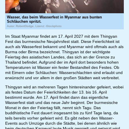
Wasser, das beim Wasserfest in Myanmar aus bunten
Schläuchen spritzt.
Autor: RobertDodge, Lizenz: iStockphoto
Im Staat Myanmar findet am 17. April 2027 mit dem Thingyan
Fest das burmesische Neujahrsfest statt. Diese Feierlichkeit ist
auch als Wasserfest bekannt und Myanmar wird oftmals auch als
Burma oder Birma bezeichnet. Thingyan ist der wichtigste
Feiertag des asiatischen Landes, das sich an der Grenze zu
Thailand befindet. Aufgrund der im April dort besonders hohen
Temperaturen ist Wasser ein fester Bestandteil des Festes. Ob
mit Eimern oder Schläuchen: Wasserschlachten sind erlaubt und
erwünscht und vor allem in den großen Städten weit verbreitet.
Thingyan wird an mehreren Tagen hintereinander gefeiert, wobei
als festes Datum der Feierlichkeiten der 13. bis 16. April
bestimmt wurde. Am 17. April findet dann das eigentliche
Wasserfest statt und das neue Jahr beginnt. Der burmesische
Monat in den der Feiertag fällt, nennt sich Tagu. Das
buddhistische Fest dauert insgesamt bis zu fünf Tage lang, da
teils bereits vorher gefeiert wird. Es gibt neben den Wasser-
Events auch Umzüge durch die Städte, bei denen ähnlich wie
beim deutschen Karneval laute Musik gespielt und getanzt wird.