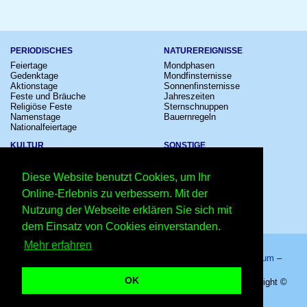
PERIODISCHES
NATUREREIGNISSE
Feiertage
Mondphasen
Gedenktage
Mondfinsternisse
Aktionstage
Sonnenfinsternisse
Feste und Bräuche
Jahreszeiten
Religiöse Feste
Sternschnuppen
Namenstage
Bauernregeln
Nationalfeiertage
KULTUR
SONSTIGE
Konzerte
Zeitumstellung
Kinostarts
Sternzeichen
Diese Website benutzt Cookies, um Ihr
Festivals
Schalttage
Großevents
Wahltage
Online-Erlebnis zu verbessern. Mit der
Fußball
Messen
Nutzung der Webseite erklären Sie sich mit
Comedy
Erinnerungen
Shows
Volksfeste
dem Einsatz von Cookies einverstanden.
Mehr erfahren
Startseite
–
Kalender
–
Lexikon
–
App
–
Sitemap
–
Impressum
–
Datenschutzhinweis
–
Kontakt
OK
Thingyan (Wasserfest) 2027 - Myanmar - 17.04.2027 – Copyright ©
2026 Kleiner Kalender