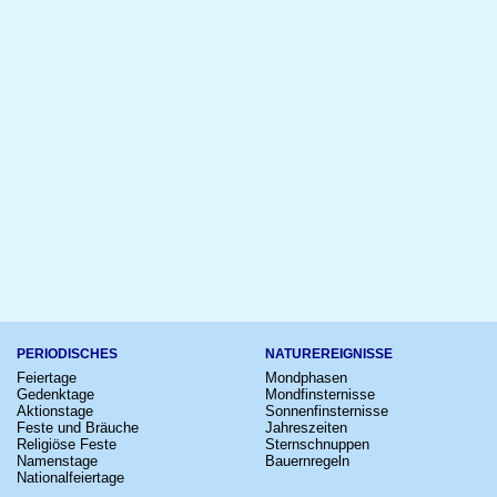
PERIODISCHES
NATUREREIGNISSE
Feiertage
Mondphasen
Gedenktage
Mondfinsternisse
Aktionstage
Sonnenfinsternisse
Feste und Bräuche
Jahreszeiten
Religiöse Feste
Sternschnuppen
Namenstage
Bauernregeln
Nationalfeiertage