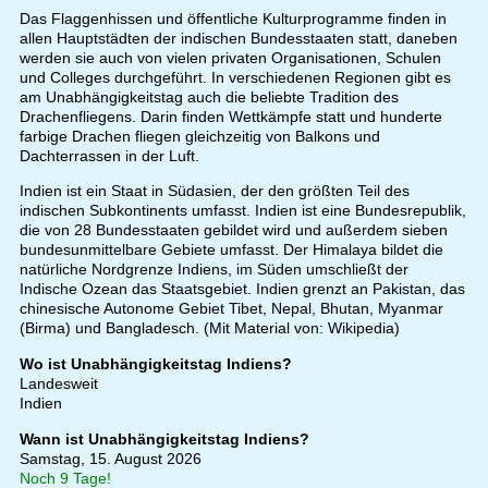
Das Flaggenhissen und öffentliche Kulturprogramme finden in
allen Hauptstädten der indischen Bundesstaaten statt, daneben
werden sie auch von vielen privaten Organisationen, Schulen
und Colleges durchgeführt. In verschiedenen Regionen gibt es
am Unabhängigkeitstag auch die beliebte Tradition des
Drachenfliegens. Darin finden Wettkämpfe statt und hunderte
farbige Drachen fliegen gleichzeitig von Balkons und
Dachterrassen in der Luft.
Indien ist ein Staat in Südasien, der den größten Teil des
indischen Subkontinents umfasst. Indien ist eine Bundesrepublik,
die von 28 Bundesstaaten gebildet wird und außerdem sieben
bundesunmittelbare Gebiete umfasst. Der Himalaya bildet die
natürliche Nordgrenze Indiens, im Süden umschließt der
Indische Ozean das Staatsgebiet. Indien grenzt an Pakistan, das
chinesische Autonome Gebiet Tibet, Nepal, Bhutan, Myanmar
(Birma) und Bangladesch. (Mit Material von: Wikipedia)
Wo ist Unabhängigkeitstag Indiens?
Landesweit
Indien
Wann ist Unabhängigkeitstag Indiens?
Samstag, 15. August 2026
Noch 9 Tage!