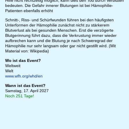
Hilfe nicht rechtzeitig möglich, kann dies den Tod durch Verbluten
bedeuten. Die Gefahr innerer Blutungen ist bei Hämophilie-
Patienten ebenfalls erhöht
Schnitt-, Riss- und Schürfwunden führen bei den häufigsten
Unterformen der Hämophilie zunächst nicht zu stärkerem
Blutverlust als bei gesunden Menschen. Erst die verzögerte
Blutgerinnung führt dazu, dass die Verkrustung immer wieder
aufbrechen kann und die Blutung je nach Schweregrad der
Hämophilie nur sehr langsam oder gar nicht gestillt wird. (Mit
Material von: Wikipedia)
Wo ist das Event?
Weltweit
Welt
www.wfh.org/whd/en
Wann ist das Event?
Samstag, 17. April 2027
Noch 251 Tage!