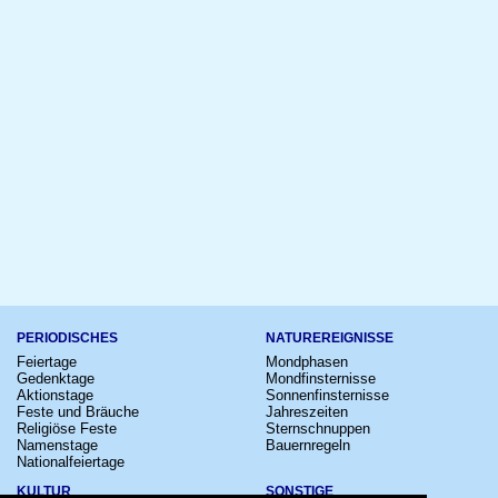
PERIODISCHES
NATUREREIGNISSE
Feiertage
Mondphasen
Gedenktage
Mondfinsternisse
Aktionstage
Sonnenfinsternisse
Feste und Bräuche
Jahreszeiten
Religiöse Feste
Sternschnuppen
Namenstage
Bauernregeln
Nationalfeiertage
KULTUR
SONSTIGE