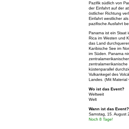
Pazifik südlich von P
der Einfahrt auf der a
östlicher Richtung verl
Einfahrt westlicher als
pazifische Ausfahrt b
Panama ist ein Staat 
Rica im Westen und K
das Land durchquere
Karibische See im No
im Süden. Panama nim
zentralamerikanische
zentralamerikanische 
küstenparallel durchz
Vulkankegel des Volc
Landes. (Mit Material 
Wo ist das Event?
Weltweit
Welt
Wann ist das Event?
Samstag, 15. August 
Noch 8 Tage!