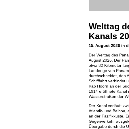
Welttag 
Kanals 2
15. August 2026 in d
Der Welttag des Pana
August 2026. Der Pana
etwa 82 Kilometer lan
Landenge von Panama 
durchschneidet, den At
Schifffahrt verbindet 
Kap Hoorn an der Süd
1914 eröffnete Kanal i
Wasserstraßen der We
Der Kanal verläuft zw
Atlantik- und Balboa,
an der Pazifikküste. E
Gegenverkehr ausgeleg
Übergabe durch die 