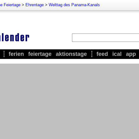
e Feiertage
>
Ehrentage
>
Welttag des Panama-Kanals
ferien
feiertage
aktionstage
feed
ical
app