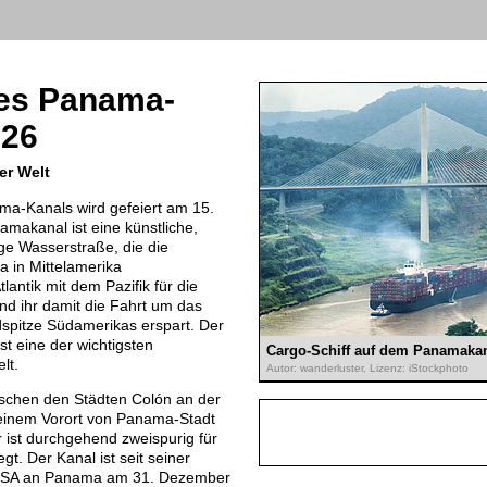
des Panama-
026
er Welt
ma-Kanals wird gefeiert am 15.
makanal ist eine künstliche,
ge Wasserstraße, die die
in Mittelamerika
lantik mit dem Pazifik für die
und ihr damit die Fahrt um das
spitze Südamerikas erspart. Der
st eine der wichtigsten
Cargo-Schiff auf dem Panamakan
lt.
Autor: wanderluster, Lizenz: iStockphoto
ischen den Städten Colón an der
 einem Vorort von Panama-Stadt
r ist durchgehend zweispurig für
t. Der Kanal ist seit seiner
USA an Panama am 31. Dezember