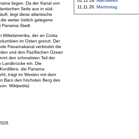
02.11.26:
Allerseelen
anama liegen. Da der Kanal von
11.11.26:
Martinstag
tlantischen Seite aus in süd-
äuft, liegt diese atlantische
 die weiter östlich gelegene
ei Panama-Stadt.
in Mittelamerika, der an Costa
olumbien im Osten grenzt. Der
nde Panamakanal verbindet die
rden und den Pazifischen Ozean
mt den schmalsten Teil der
n Landbrücke ein. Die
Kordillere, die Panama
ieht, trägt im Westen mit dem
án Barú den höchsten Berg des
von: Wikipedia)
2026