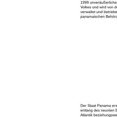
1999 unveräußerlich
Volkes und wird von 
verwaltet und betriebe
panamaischen Behör
Der Staat Panama erst
entlang des neunten B
Atlantik beziehungswei