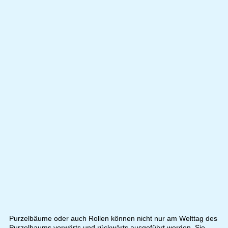
Purzelbäume oder auch Rollen können nicht nur am Welttag des
Purzelbaums vorwärts und rückwärts ausgeführt werden. Sie