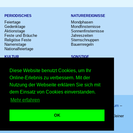
PERIODISCHES
NATUREREIGNISSE
Feiertage
Mondphasen
Gedenktage
Mondfinsternisse
Aktionstage
Sonnenfinsternisse
Feste und Bräuche
Jahreszeiten
Religiöse Feste
Sternschnuppen
Namenstage
Bauernregeln
Nationalfeiertage
KULTUR
SONSTIGE
Konzerte
Zeitumstellung
Kinostarts
Sternzeichen
Diese Website benutzt Cookies, um Ihr
Festivals
Schalttage
Großevents
Wahltage
Online-Erlebnis zu verbessern. Mit der
Fußball
Messen
Nutzung der Webseite erklären Sie sich mit
Comedy
Erinnerungen
Shows
Volksfeste
dem Einsatz von Cookies einverstanden.
Mehr erfahren
Startseite
–
Kalender
–
Lexikon
–
App
–
Sitemap
–
Impressum
–
Datenschutzhinweis
–
Kontakt
OK
Welttag des Sehens 2026 - 08.10.2026 – Copyright © 2026 Kleiner
Kalender