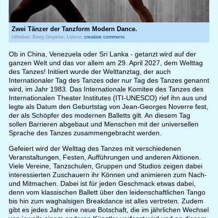
Zwei Tänzer der Tanzform Modern Dance.
Urheber: Barry Goyette, Lizenz:
creative commons
Ob in China, Venezuela oder Sri Lanka - getanzt wird auf der
ganzen Welt und das vor allem am 29. April 2027, dem Welttag
des Tanzes! Initiiert wurde der Welttanztag, der auch
Internationaler Tag des Tanzes oder nur Tag des Tanzes genannt
wird, im Jahr 1983. Das Internationale Komitee des Tanzes des
Internationalen Theater Institutes (ITI-UNESCO) rief ihn aus und
legte als Datum den Geburtstag von Jean-Georges Noverre fest,
der als Schöpfer des modernen Balletts gilt. An diesem Tag
sollen Barrieren abgebaut und Menschen mit der universellen
Sprache des Tanzes zusammengebracht werden.
Gefeiert wird der Welttag des Tanzes mit verschiedenen
Veranstaltungen, Festen, Aufführungen und anderen Aktionen.
Viele Vereine, Tanzschulen, Gruppen und Studios zeigen dabei
interessierten Zuschauern ihr Können und animieren zum Nach-
und Mitmachen. Dabei ist für jeden Geschmack etwas dabei,
denn vom klassischen Ballett über den leidenschaftlichen Tango
bis hin zum waghalsigen Breakdance ist alles vertreten. Zudem
gibt es jedes Jahr eine neue Botschaft, die im jährlichen Wechsel