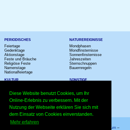
PERIODISCHES
NATUREREIGNISSE
Feiertage
Mondphasen
Gedenktage
Mondfinsternisse
Aktionstage
Sonnenfinsternisse
Feste und Bräuche
Jahreszeiten
Religiöse Feste
Sternschnuppen
Namenstage
Bauernregeln
Nationalfeiertage
KULTUR
SONSTIGE
Konzerte
Zeitumstellung
Kinostarts
Sternzeichen
Diese Website benutzt Cookies, um Ihr
Festivals
Schalttage
Großevents
Wahltage
Online-Erlebnis zu verbessern. Mit der
Fußball
Messen
Nutzung der Webseite erklären Sie sich mit
Comedy
Erinnerungen
Shows
Volksfeste
dem Einsatz von Cookies einverstanden.
Mehr erfahren
Startseite
–
Kalender
–
Lexikon
–
App
–
Sitemap
–
Impressum
–