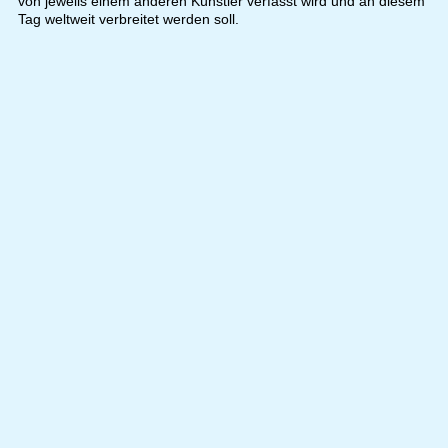
von jeweils einem anderen Künstler verfasst wird und an diesem
Tag weltweit verbreitet werden soll.