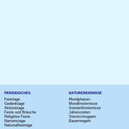
PERIODISCHES
NATUREREIGNISSE
Feiertage
Mondphasen
Gedenktage
Mondfinsternisse
Aktionstage
Sonnenfinsternisse
Feste und Bräuche
Jahreszeiten
Religiöse Feste
Sternschnuppen
Namenstage
Bauernregeln
Nationalfeiertage