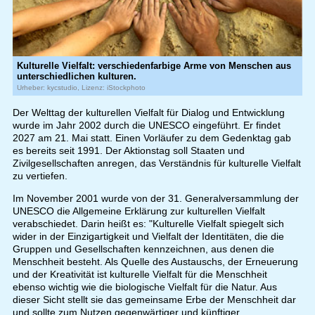
Kulturelle Vielfalt: verschiedenfarbige Arme von Menschen aus
unterschiedlichen kulturen.
Urheber: kycstudio, Lizenz: iStockphoto
Der Welttag der kulturellen Vielfalt für Dialog und Entwicklung
wurde im Jahr 2002 durch die UNESCO eingeführt. Er findet
2027 am 21. Mai statt. Einen Vorläufer zu dem Gedenktag gab
es bereits seit 1991. Der Aktionstag soll Staaten und
Zivilgesellschaften anregen, das Verständnis für kulturelle Vielfalt
zu vertiefen.
Im November 2001 wurde von der 31. Generalversammlung der
UNESCO die Allgemeine Erklärung zur kulturellen Vielfalt
verabschiedet. Darin heißt es: "Kulturelle Vielfalt spiegelt sich
wider in der Einzigartigkeit und Vielfalt der Identitäten, die die
Gruppen und Gesellschaften kennzeichnen, aus denen die
Menschheit besteht. Als Quelle des Austauschs, der Erneuerung
und der Kreativität ist kulturelle Vielfalt für die Menschheit
ebenso wichtig wie die biologische Vielfalt für die Natur. Aus
dieser Sicht stellt sie das gemeinsame Erbe der Menschheit dar
und sollte zum Nutzen gegenwärtiger und künftiger