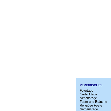
PERIODISCHES
Feiertage
Gedenktage
Aktionstage
Feste und Bräuche
Religiöse Feste
Namenstage