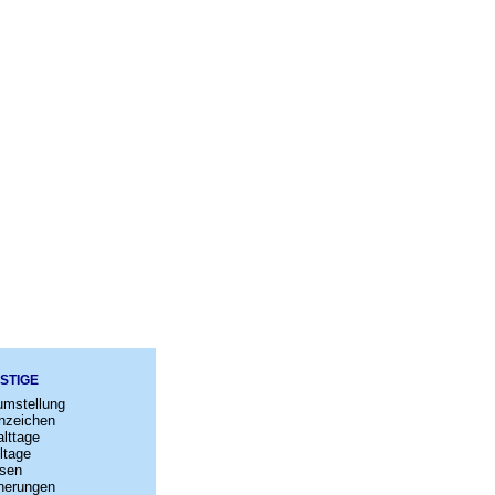
STIGE
umstellung
nzeichen
lttage
ltage
sen
nerungen