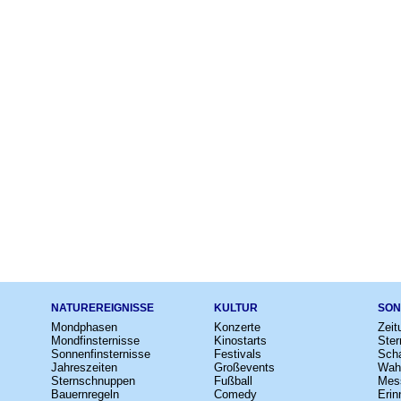
NATUREREIGNISSE
KULTUR
SON
Mondphasen
Konzerte
Zeit
Mondfinsternisse
Kinostarts
Ster
Sonnenfinsternisse
Festivals
Scha
Jahreszeiten
Großevents
Wah
Sternschnuppen
Fußball
Mes
Bauernregeln
Comedy
Erin