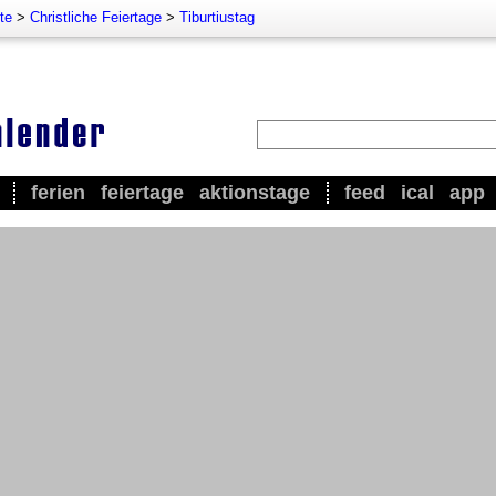
te
>
Christliche Feiertage
>
Tiburtiustag
ferien
feiertage
aktionstage
feed
ical
app