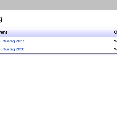
g
vent
O
burtiustag 2027
W
burtiustag 2028
W