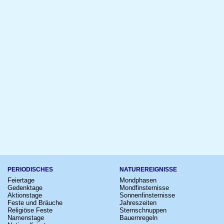
PERIODISCHES
NATUREREIGNISSE
Feiertage
Mondphasen
Gedenktage
Mondfinsternisse
Aktionstage
Sonnenfinsternisse
Feste und Bräuche
Jahreszeiten
Religiöse Feste
Sternschnuppen
Namenstage
Bauernregeln