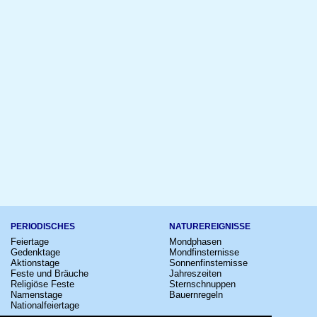
PERIODISCHES
NATUREREIGNISSE
Feiertage
Mondphasen
Gedenktage
Mondfinsternisse
Aktionstage
Sonnenfinsternisse
Feste und Bräuche
Jahreszeiten
Religiöse Feste
Sternschnuppen
Namenstage
Bauernregeln
Nationalfeiertage