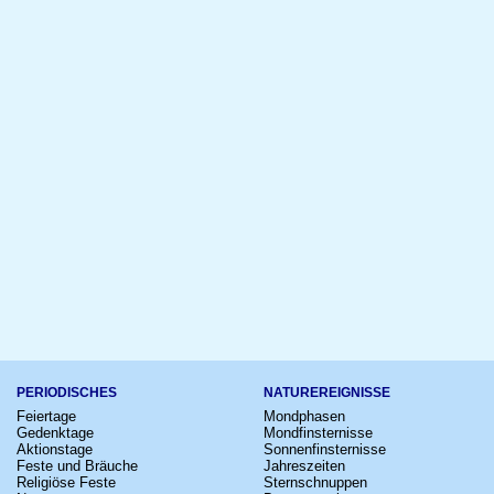
PERIODISCHES
NATUREREIGNISSE
Feiertage
Mondphasen
Gedenktage
Mondfinsternisse
Aktionstage
Sonnenfinsternisse
Feste und Bräuche
Jahreszeiten
Religiöse Feste
Sternschnuppen