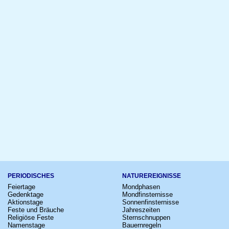
PERIODISCHES
NATUREREIGNISSE
Feiertage
Mondphasen
Gedenktage
Mondfinsternisse
Aktionstage
Sonnenfinsternisse
Feste und Bräuche
Jahreszeiten
Religiöse Feste
Sternschnuppen
Namenstage
Bauernregeln